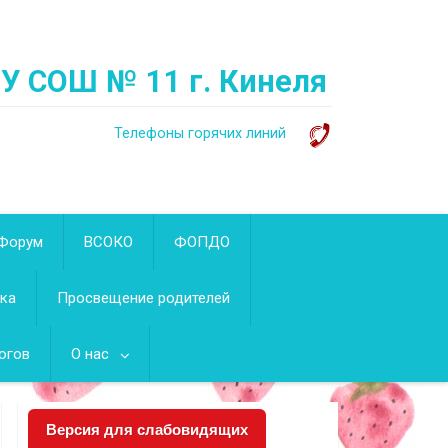
ОУ СОШ № 11 г. Кинеля
Телефоны горячих линий
Форум
ВСОКО
ФОПДО
ека
Просвещение родителей
огов
О нас
Версия для слабовидящих