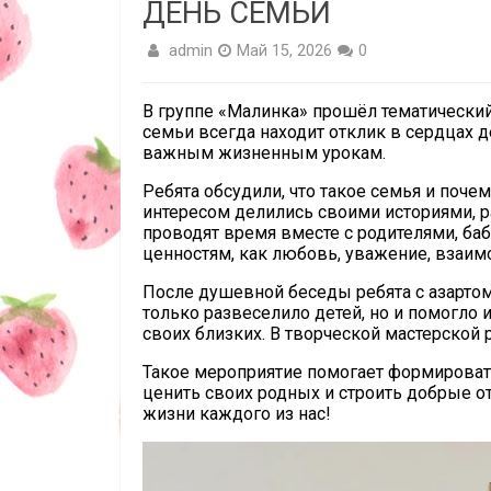
ДЕНЬ СЕМЬИ
admin
Май 15, 2026
0
В группе «Малинка» прошёл тематическ
семьи всегда находит отклик в сердцах 
важным жизненным урокам.
Ребята обсудили, что такое семья и поче
интересом делились своими историями, р
проводят время вместе с родителями, б
ценностям, как любовь, уважение, взаим
После душевной беседы ребята с азартом
только развеселило детей, но и помогло 
своих близких. В творческой мастерской
Такое мероприятие помогает формировать
ценить своих родных и строить добрые от
жизни каждого из нас!