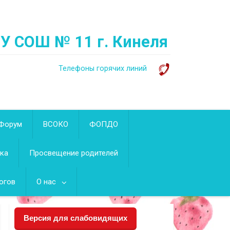
ОУ СОШ № 11 г. Кинеля
Телефоны горячих линий
Форум
ВСОКО
ФОПДО
ека
Просвещение родителей
огов
О нас
Версия для слабовидящих