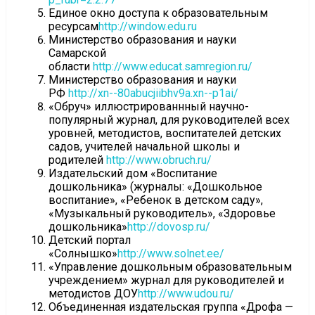
Единое окно доступа к образовательным
ресурсам
http://window.edu.ru
Министерство образования и науки
Самарской
области
http://www.educat.samregion.ru/
Министерство образования и науки
РФ
http://xn--80abucjiibhv9a.xn--p1ai/
«Обруч» иллюстрированнный научно-
популярный журнал, для руководителей всех
уровней, методистов, воспитателей детских
садов, учителей начальной школы и
родителей
http://www.obruch.ru/
Издательский дом «Воспитание
дошкольника» (журналы: «Дошкольное
воспитание», «Ребенок в детском саду»,
«Музыкальный руководитель», «Здоровье
дошкольника»
http://dovosp.ru/
Детский портал
«Солнышко»
http://www.solnet.ee/
«Управление дошкольным образовательным
учреждением» журнал для руководителей и
методистов ДОУ
http://www.udou.ru/
Объединенная издательская группа «Дрофа —