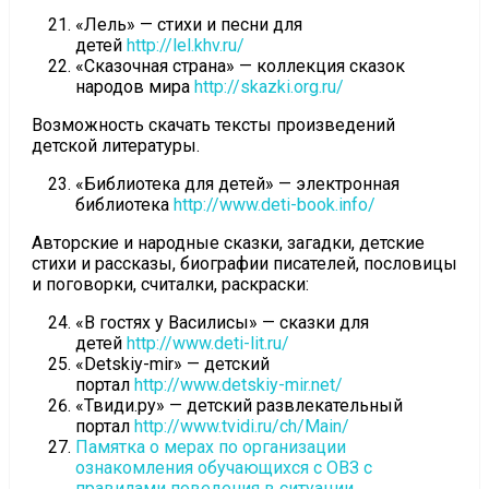
«Лель» — стихи и песни для
детей
http://lel.khv.ru/
«Сказочная страна» — коллекция сказок
народов мира
http://skazki.org.ru/
Возможность скачать тексты произведений
детской литературы.
«Библиотека для детей» — электронная
библиотека
http://www.deti-book.info/
Авторские и народные сказки, загадки, детские
стихи и рассказы, биографии писателей, пословицы
и поговорки, считалки, раскраски:
«В гостях у Василисы» — сказки для
детей
http://www.deti-lit.ru/
«Detskiy-mir» — детский
портал
http://www.detskiy-mir.net/
«Твиди.ру» — детский развлекательный
портал
http://www.tvidi.ru/ch/Main/
Памятка о мерах по организации
ознакомления обучающихся с ОВЗ с
правилами поведения в ситуации