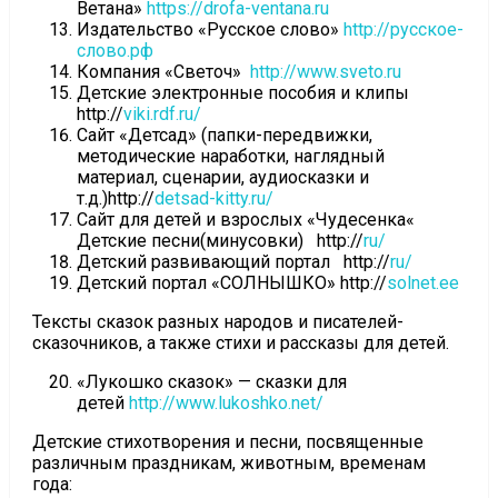
Ветана»
https://drofa-ventana.ru
Издательство «Русское слово»
http://русское-
слово.рф
Компания «Светоч»
http://www.sveto.ru
Детские электронные пособия и клипы
http://
viki.rdf.ru/
Сайт «Детсад» (папки-передвижки,
методические наработки, наглядный
материал, сценарии, аудиосказки и
т.д.)http://
detsad-kitty.ru/
Сайт для детей и взрослых «Чудесенка«
Детские песни(минусовки) http://
ru/
Детский развивающий портал http://
ru/
Детский портал «СОЛНЫШКО» http://
solnet.ee
Тексты сказок разных народов и писателей-
сказочников, а также стихи и рассказы для детей.
«Лукошко сказок» — сказки для
детей
http://www.lukoshko.net/
Детские стихотворения и песни, посвященные
различным праздникам, животным, временам
года: